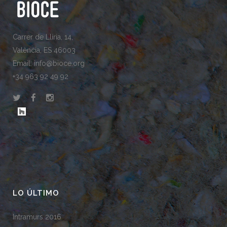
Carrer de Llíria, 14,
València, ES 46003
Email: info@bioce.org
+34 963 92 49 92
LO ÚLTIMO
Intramurs 2016