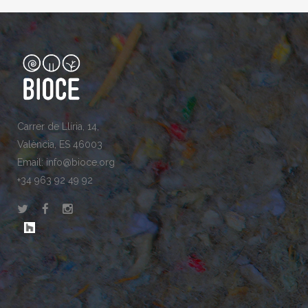
Carrer de Llíria, 14,
València, ES 46003
Email: info@bioce.org
+34 963 92 49 92