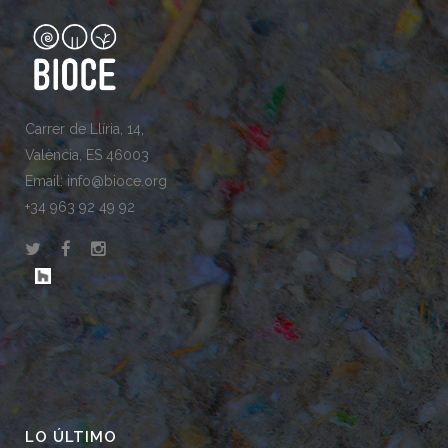
Carrer de Llíria, 14,
València, ES 46003
Email: info@bioce.org
+34 963 92 49 92
LO ÚLTIMO