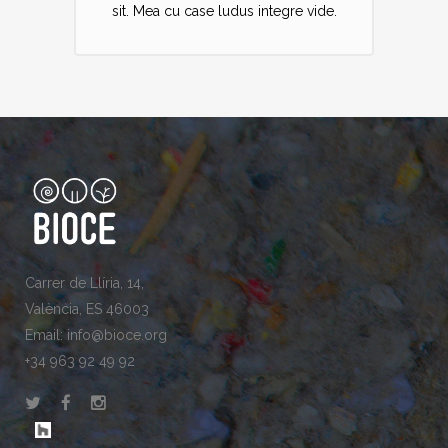
sit. Mea cu case ludus integre vide.
Carrer de Llíria, 14,
València, ES 46003
Email: info@bioce.org
+34 963 92 49 92