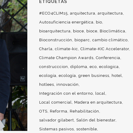
ETIQUETAS
#ECO4CLIM15
arquitectura
arquitectura
Autosuficiencia energética
bio
bioarquitectura
bioce
bioce
Bioclimática
Bioconstrucción
bioparc
cambio climático
Charla
climate-kic
Climate-KIC Accelerator
Climate Champion Awards
Conferencia
construcccion
diploma
eco
ecologica
ecología
ecología
green business
hotel
hotlees
innovación
Integración con el entorno
local
Local comercial
Madera en arquitectura
OTS
Reforma
Rehabilitación
salvador gilabert
Salón del bienestar
Sistemas pasivos
sostenible