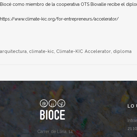
Biocé como miembro de la cooperativa OTS Biovalle recibe el diplo
https://www.climate-kic.org/for-entrepreneurs/accelerator/
arquitectura
,
climate-kic
,
Climate-KIC Accelerator
,
diploma
LO 
Intr
21.1
Carrer de Llíria, 14,