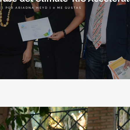
5
|
POR
ARIADNA HEYD
|
0
ME GUSTAS