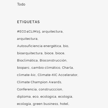
Todo
ETIQUETAS
#ECO4CLIM15
arquitectura
arquitectura
Autosuficiencia energética
bio
bioarquitectura
bioce
bioce
Bioclimática
Bioconstrucción
bioparc
cambio climático
Charla
climate-kic
Climate-KIC Accelerator
Climate Champion Awards
Conferencia
construcccion
diploma
eco
ecologica
ecología
ecología
green business
hotel