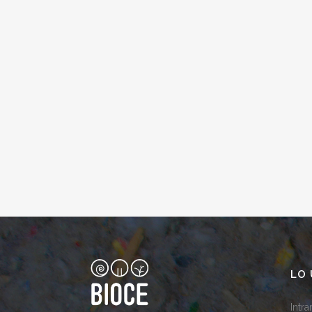
LO 
Intr