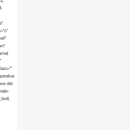
EL
5
e"
s="0"
elf"
wn"
rame]
"
lass=""
perativa
ase del
mate-
ext]...