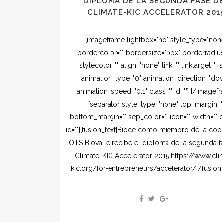
DIPLOMA DE LA SEGUNDA FASE D
CLIMATE-KIC ACCELERATOR 201
[imageframe lightbox="no" style_type="non
bordercolor="" bordersize="0px" borderradiu
stylecolor="" align="none" link="" linktarget="_s
animation_type="0" animation_direction="do
animation_speed="0.1" class="" id=""] [/imagef
[separator style_type="none" top_margin="
bottom_margin="" sep_color="" icon="" width="" c
id=""][fusion_text]Biocé como miembro de la coo
OTS Biovalle recibe el diploma de la segunda f
Climate-KIC Accelerator 2015 https://www.cli
kic.org/for-entrepreneurs/accelerator/[/fusion_t