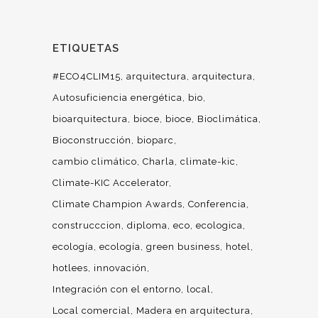
ETIQUETAS
#ECO4CLIM15
arquitectura
arquitectura
Autosuficiencia energética
bio
bioarquitectura
bioce
bioce
Bioclimática
Bioconstrucción
bioparc
cambio climático
Charla
climate-kic
Climate-KIC Accelerator
Climate Champion Awards
Conferencia
construcccion
diploma
eco
ecologica
ecología
ecología
green business
hotel
hotlees
innovación
Integración con el entorno
local
Local comercial
Madera en arquitectura