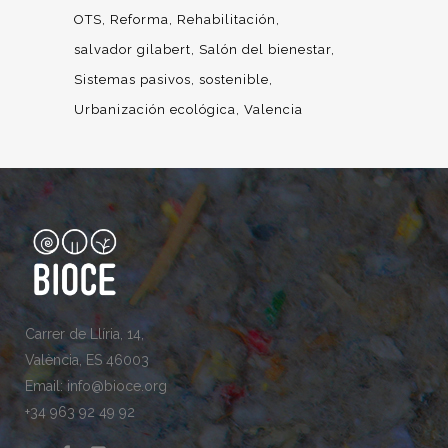
OTS
Reforma
Rehabilitación
salvador gilabert
Salón del bienestar
Sistemas pasivos
sostenible
Urbanización ecológica
Valencia
Carrer de Llíria, 14,
València, ES 46003
Email: info@bioce.org
+34 963 92 49 92