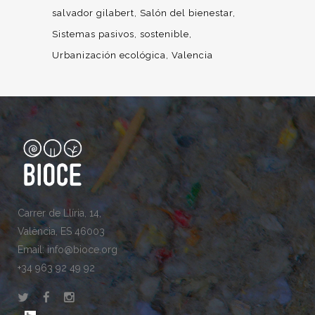
salvador gilabert
Salón del bienestar
Sistemas pasivos
sostenible
Urbanización ecológica
Valencia
Carrer de Llíria, 14,
València, ES 46003
Email: info@bioce.org
+34 963 92 49 92