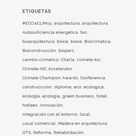
ETIQUETAS
#ECO4CLIM15
arquitectura
arquitectura
Autosuficiencia energética
bio
bioarquitectura
bioce
bioce
Bioclimática
Bioconstrucción
bioparc
cambio climático
Charla
climate-kic
Climate-KIC Accelerator
Climate Champion Awards
Conferencia
construcccion
diploma
eco
ecologica
ecología
ecología
green business
hotel
hotlees
innovación
Integración con el entorno
local
Local comercial
Madera en arquitectura
OTS
Reforma
Rehabilitación