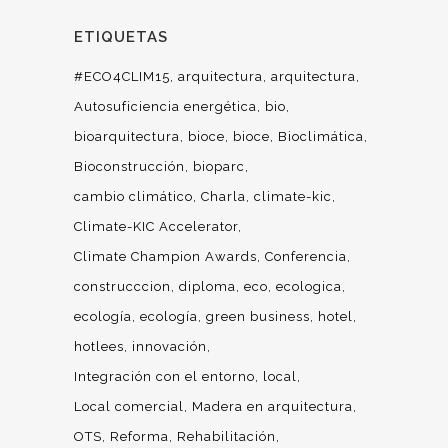
ETIQUETAS
#ECO4CLIM15
arquitectura
arquitectura
Autosuficiencia energética
bio
bioarquitectura
bioce
bioce
Bioclimática
Bioconstrucción
bioparc
cambio climático
Charla
climate-kic
Climate-KIC Accelerator
Climate Champion Awards
Conferencia
construcccion
diploma
eco
ecologica
ecología
ecología
green business
hotel
hotlees
innovación
Integración con el entorno
local
Local comercial
Madera en arquitectura
OTS
Reforma
Rehabilitación