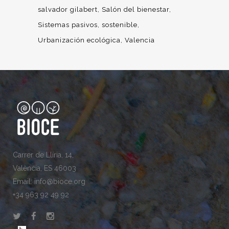
salvador gilabert
Salón del bienestar
Sistemas pasivos
sostenible
Urbanización ecológica
Valencia
Carrer de Llíria, 14,
València, ES 46003
Email: info@bioce.org
+34 963 92 49 92