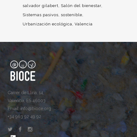
salvador gilabert
Salón del bienestar
Sistemas pasivos
sostenible
Urbanización ecológica
Valencia
Carrer de Llíria, 14,
València, ES 46003
Email: info@bioce.org
+34 963 92 49 92