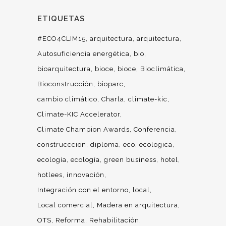
ETIQUETAS
#ECO4CLIM15
arquitectura
arquitectura
Autosuficiencia energética
bio
bioarquitectura
bioce
bioce
Bioclimática
Bioconstrucción
bioparc
cambio climático
Charla
climate-kic
Climate-KIC Accelerator
Climate Champion Awards
Conferencia
construcccion
diploma
eco
ecologica
ecología
ecología
green business
hotel
hotlees
innovación
Integración con el entorno
local
Local comercial
Madera en arquitectura
OTS
Reforma
Rehabilitación